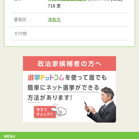
718 票
選挙区
津島市
その他
MENU