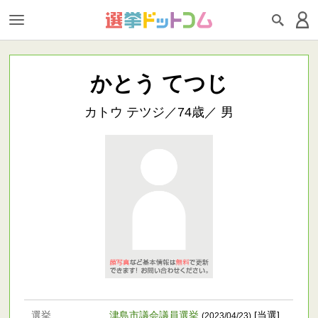
かとう てつじ
カトウ テツジ／74歳／ 男
選挙
津島市議会議員選挙
[当選]
(2023/04/23)