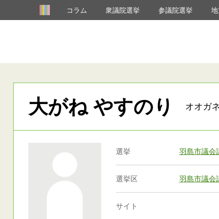
コラム
衆議院選挙
参議院選挙
地
大がね やすのり
オオガネ
選挙
羽島市議会
選挙区
羽島市議会
サイト