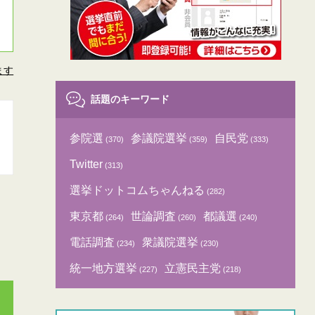
ます
話題のキーワード
参院選
参議院選挙
自民党
(370)
(359)
(333)
Twitter
(313)
選挙ドットコムちゃんねる
(282)
東京都
世論調査
都議選
(264)
(260)
(240)
電話調査
衆議院選挙
(234)
(230)
統一地方選挙
立憲民主党
(227)
(218)