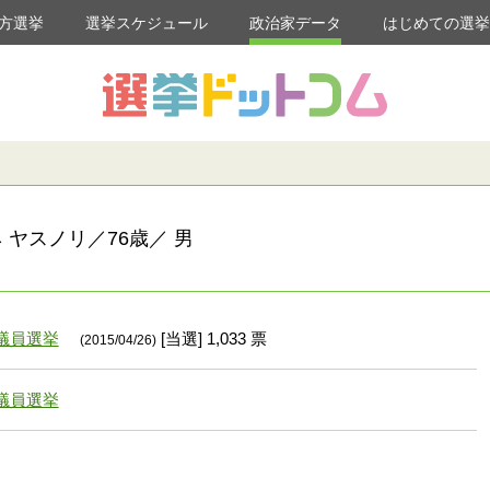
方選挙
選挙スケジュール
政治家データ
はじめての選
 ヤスノリ／76歳／ 男
議員選挙
[当選] 1,033 票
(2015/04/26)
議員選挙