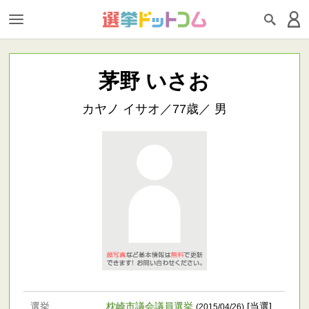
茅野 いさお
カヤノ イサオ／77歳／ 男
選挙
枕崎市議会議員選挙
[当選]
(2015/04/26)