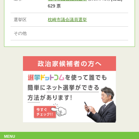
629 票
選挙区
枕崎市議会議員選挙
その他
MENU