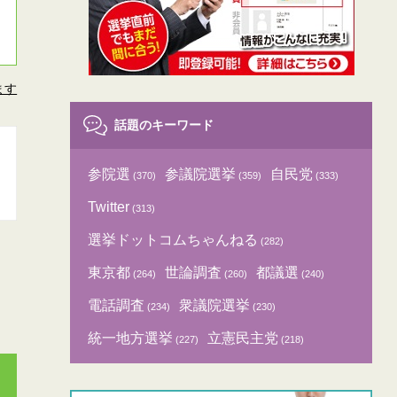
ます
話題のキーワード
参院選
参議院選挙
自民党
(370)
(359)
(333)
Twitter
(313)
選挙ドットコムちゃんねる
(282)
東京都
世論調査
都議選
(264)
(260)
(240)
電話調査
衆議院選挙
(234)
(230)
統一地方選挙
立憲民主党
(227)
(218)