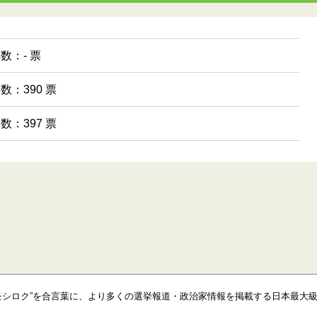
票数：- 票
票数：390 票
票数：397 票
モシロク”を合言葉に、より多くの選挙報道・政治家情報を掲載する日本最大