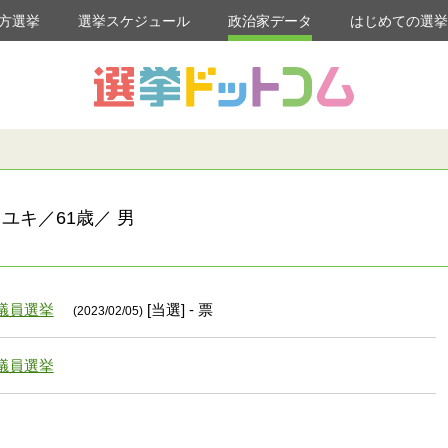
方選挙
選挙スケジュール
政治家データ
はじめての選
ユキ／61歳／ 男
議員選挙
[当選] - 票
(2023/02/05)
議員選挙