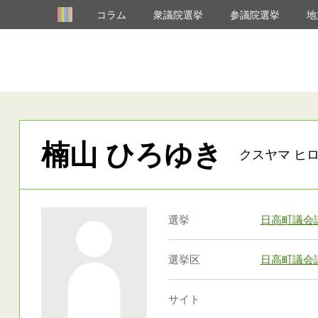
コラム
衆議院選挙
参議院選挙
地
楠山 ひろゆき
クスヤマ ヒロ
選挙
日高町議会
選挙区
日高町議会
サイト