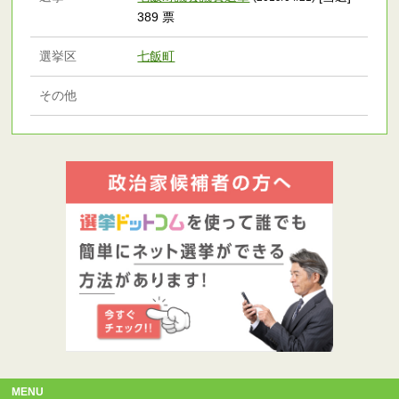
389 票
選挙区
七飯町
その他
MENU