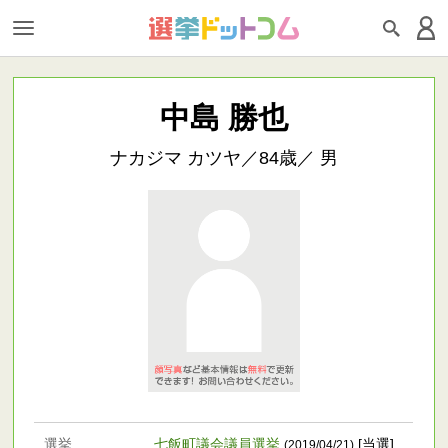
中島 勝也
ナカジマ カツヤ／84歳／ 男
選挙
七飯町議会議員選挙
[当選]
(2019/04/21)