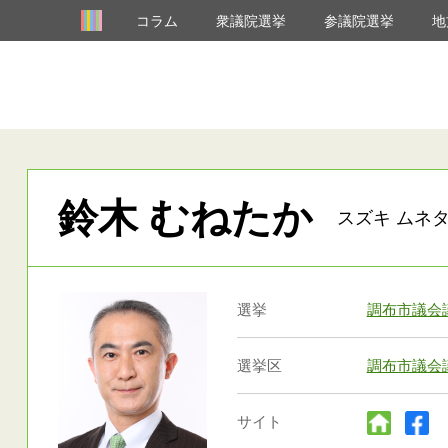
コラム
衆議院選挙
参議院選挙
地
鈴木 むねたか
スズキ ムネタ
選挙
調布市議会
選挙区
調布市議会
サイト