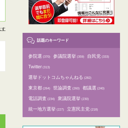
ます
話題のキーワード
参院選
参議院選挙
自民党
(370)
(359)
(333)
Twitter
(313)
選挙ドットコムちゃんねる
(282)
東京都
世論調査
都議選
(264)
(260)
(240)
電話調査
衆議院選挙
(234)
(230)
統一地方選挙
立憲民主党
(227)
(218)