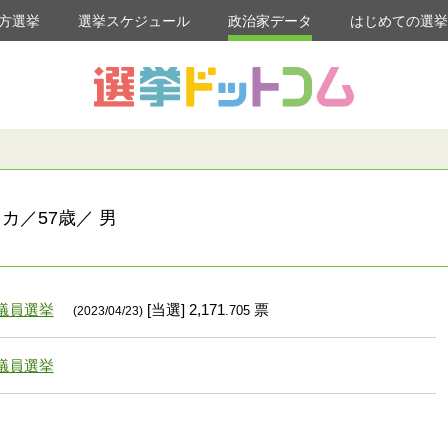
方選挙
選挙スケジュール
政治家データ
はじめての選
カ／57歳／ 男
議員選挙
[当選] 2,171
票
.705
(2023/04/23)
議員選挙