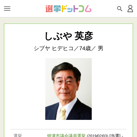
しぶや 英彦
シブヤ ヒデヒコ／74歳／ 男
選挙
焼津市議会議員選挙
[当選] -
(2019/02/03)