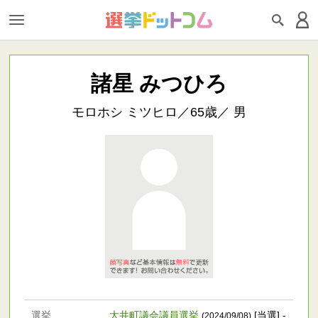
諸星 みつひろ
モロホシ ミツヒロ／65歳／ 男
選挙
大井町議会議員選挙
[当選] -
(2024/09/08)