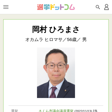
岡村 ひろまさ
オカムラ ヒロマサ／56歳／ 男
選挙
さくら市議会議員選挙
[当
(2022/11/13)