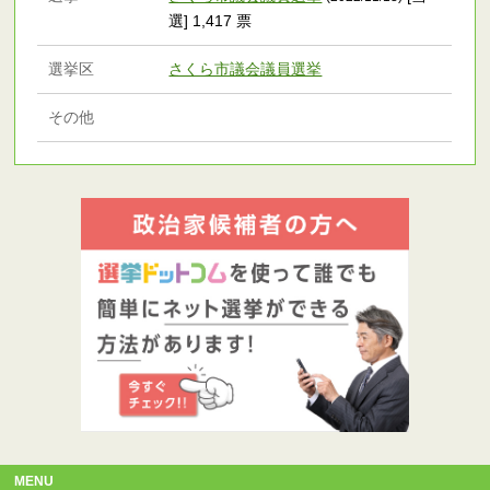
選] 1,417 票
選挙区
さくら市議会議員選挙
その他
MENU