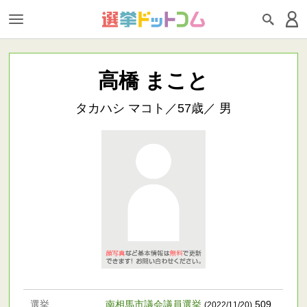
高橋 まこと
タカハシ マコト／57歳／ 男
選挙
南相馬市議会議員選挙
509
(2022/11/20)