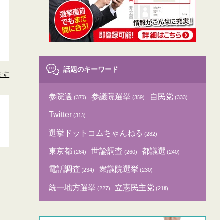
話題のキーワード
ます
参院選
参議院選挙
自民党
(370)
(359)
(333)
Twitter
(313)
選挙ドットコムちゃんねる
(282)
東京都
世論調査
都議選
(264)
(260)
(240)
電話調査
衆議院選挙
(234)
(230)
統一地方選挙
立憲民主党
(227)
(218)