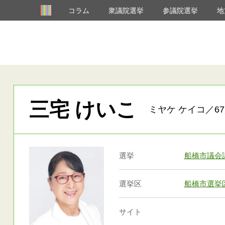
コラム
衆議院選挙
参議院選挙
地
三宅 けいこ
ミヤケ ケイコ／67
選挙
船橋市議会
選挙区
船橋市選挙
サイト