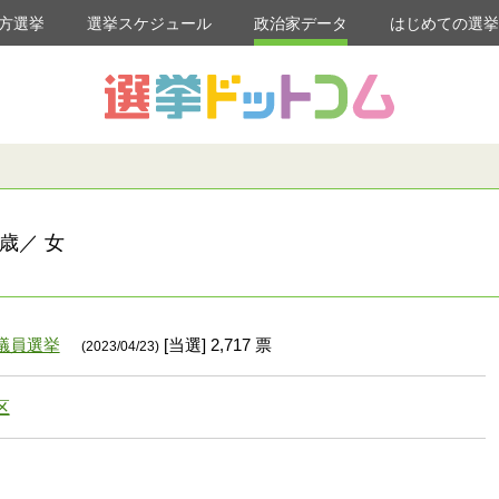
方選挙
選挙スケジュール
政治家データ
はじめての選
歳／ 女
議員選挙
[当選] 2,717 票
(2023/04/23)
区