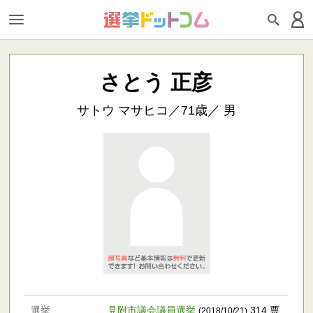
さとう 正彦
サトウ マサヒコ／71歳／ 男
選挙
見附市議会議員選挙
314 票
(2018/10/21)