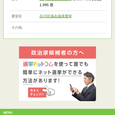
1,995 票
選挙区
品川区議会議員選挙
その他
MENU