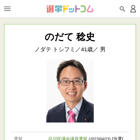
のだて 稔史
ノダテ トシフミ／41歳／ 男
選挙
品川区議会議員選挙
[当選]
(2023/04/23)