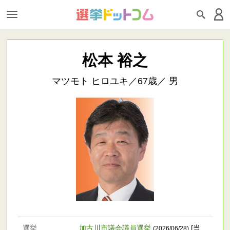
松本 裕之
マツモト ヒロユキ／67歳／ 男
選挙
加古川市議会議員選挙
[当
(2026/06/28)