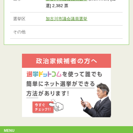
選] 2,382 票
選挙区
加古川市議会議員選挙
その他
MENU