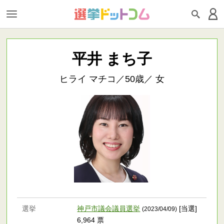
平井 まち子
ヒライ マチコ／50歳／ 女
選挙
神戸市議会議員選挙
[当選]
(2023/04/09)
6,964 票