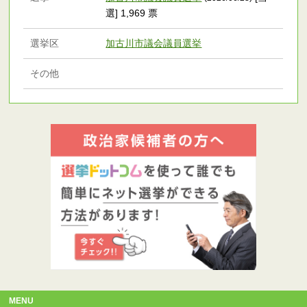
選] 1,969 票
選挙区
加古川市議会議員選挙
その他
MENU