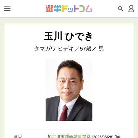
玉川 ひでき
タマガワ ヒデキ／57歳／ 男
選挙
加古川市議会議員選挙
[当
(2026/06/28)