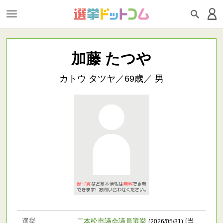
加藤 たつや
カトウ タツヤ／69歳／ 男
選挙
二本松市議会議員選挙
[当
(2026/05/31)