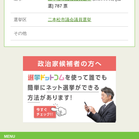
選] 787 票
選挙区
二本松市議会議員選挙
その他
MENU