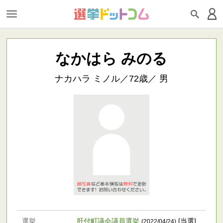
なかはら みのる
ナカハラ ミノル／72歳／ 男
選挙
肝付町議会議員選挙
[当選]
(2022/04/24)