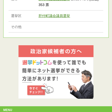
353 票
選挙区
肝付町議会議員選挙
その他
MENU