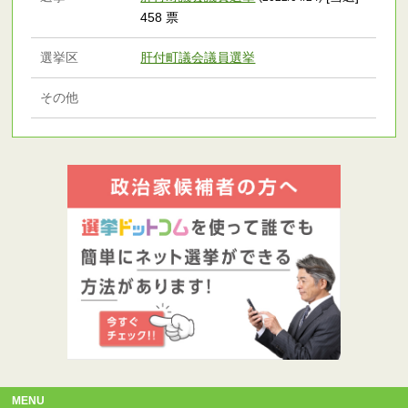
458 票
選挙区
肝付町議会議員選挙
その他
MENU