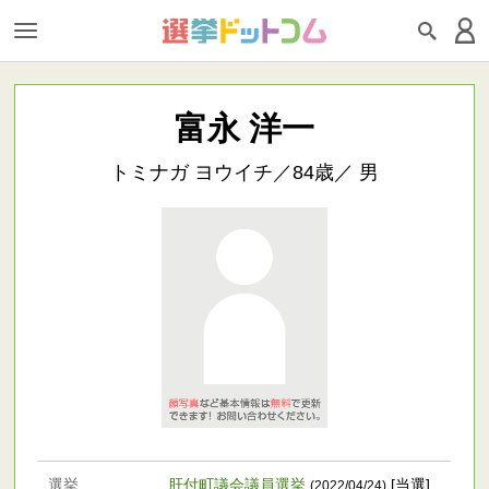
富永 洋一
トミナガ ヨウイチ／84歳／ 男
選挙
肝付町議会議員選挙
[当選]
(2022/04/24)