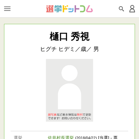
樋口 秀視
ヒグチ ヒデミ／歳／ 男
選挙
佐井村長選挙
[当選] - 票
(2018/04/22)