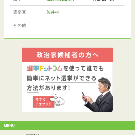
選挙区
佐井村
その他
MENU