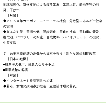
地球温暖化、気候変動による異常気象、気温上昇、豪雨災害の頻
発、干ばつ
【対策】
◆２０５０年カーボン・ニュートラル社会、分散型エネルギー社会
の実現
◆省エネ対策、電源の低、脱炭素化、電化の推進、電動車の普及、
蓄電池、CO2フリーの水素、合成燃料（バイオジェット）の開発、
生産支援
７ 民主主義崩壊の危機から日本を救う「新たな選挙制度改革」
【日本の危機】
■投票率の低下、議員のなり手不足
■世襲政治の弊害
【対策】
◆インターネット投票実現の加速
◆若者、女性の政治参加推進、立候補休暇の普及、