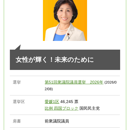
女性が輝く！未来のために
選挙
第51回衆議院議員選挙 2026年
(2026/0
2/08)
選挙区
愛媛1区
46,245 票
比例 四国ブロック
国民民主党
肩書
前衆議院議員