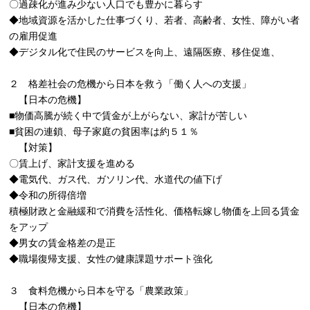
〇過疎化が進み少ない人口でも豊かに暮らす
◆地域資源を活かした仕事づくり、若者、高齢者、女性、障がい者
の雇用促進
◆デジタル化で住民のサービスを向上、遠隔医療、移住促進、
２ 格差社会の危機から日本を救う「働く人への支援」
【日本の危機】
■物価高騰が続く中で賃金が上がらない、家計が苦しい
■貧困の連鎖、母子家庭の貧困率は約５１％
【対策】
〇賃上げ、家計支援を進める
◆電気代、ガス代、ガソリン代、水道代の値下げ
◆令和の所得倍増
積極財政と金融緩和で消費を活性化、価格転嫁し物価を上回る賃金
をアップ
◆男女の賃金格差の是正
◆職場復帰支援、女性の健康課題サポート強化
３ 食料危機から日本を守る「農業政策」
【日本の危機】