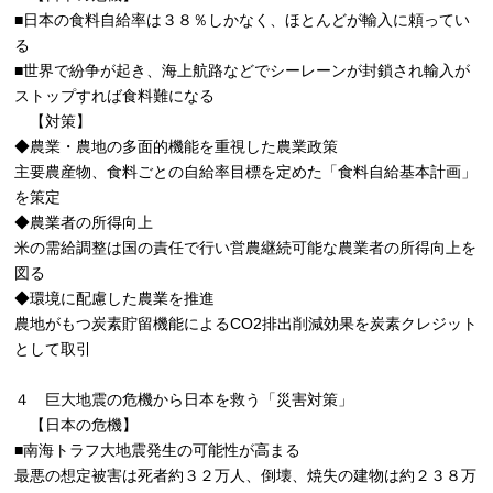
■日本の食料自給率は３８％しかなく、ほとんどが輸入に頼ってい
る
■世界で紛争が起き、海上航路などでシーレーンが封鎖され輸入が
ストップすれば食料難になる
【対策】
◆農業・農地の多面的機能を重視した農業政策
主要農産物、食料ごとの自給率目標を定めた「食料自給基本計画」
を策定
◆農業者の所得向上
米の需給調整は国の責任で行い営農継続可能な農業者の所得向上を
図る
◆環境に配慮した農業を推進
農地がもつ炭素貯留機能によるCO2排出削減効果を炭素クレジット
として取引
４ 巨大地震の危機から日本を救う「災害対策」
【日本の危機】
■南海トラフ大地震発生の可能性が高まる
最悪の想定被害は死者約３２万人、倒壊、焼失の建物は約２３８万