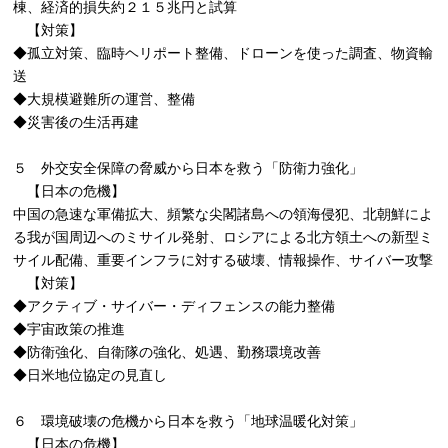
棟、経済的損失約２１５兆円と試算
【対策】
◆孤立対策、臨時ヘリポート整備、ドローンを使った調査、物資輸
送
◆大規模避難所の運営、整備
◆災害後の生活再建
５ 外交安全保障の脅威から日本を救う「防衛力強化」
【日本の危機】
中国の急速な軍備拡大、頻繁な尖閣諸島への領海侵犯、北朝鮮によ
る我が国周辺へのミサイル発射、ロシアによる北方領土への新型ミ
サイル配備、重要インフラに対する破壊、情報操作、サイバー攻撃
【対策】
◆アクティブ・サイバー・ディフェンスの能力整備
◆宇宙政策の推進
◆防衛強化、自衛隊の強化、処遇、勤務環境改善
◆日米地位協定の見直し
６ 環境破壊の危機から日本を救う「地球温暖化対策」
【日本の危機】