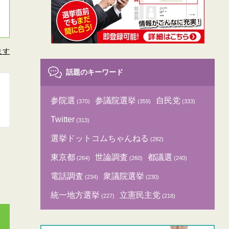
ます
話題のキーワード
参院選
参議院選挙
自民党
(370)
(359)
(333)
Twitter
(313)
選挙ドットコムちゃんねる
(282)
東京都
世論調査
都議選
(264)
(260)
(240)
電話調査
衆議院選挙
(234)
(230)
統一地方選挙
立憲民主党
(227)
(218)