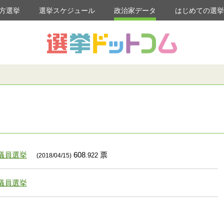
方選挙
選挙スケジュール
政治家データ
はじめての選
議員選挙
608
票
.922
(2018/04/15)
議員選挙