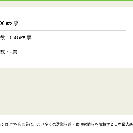
08
票
.922
票数：658
票
.695
票数：- 票
モシロク”を合言葉に、より多くの選挙報道・政治家情報を掲載する日本最大