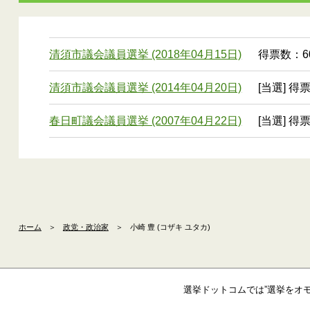
清須市議会議員選挙 (2018年04月15日)
得票数：6
清須市議会議員選挙 (2014年04月20日)
[当選] 得
春日町議会議員選挙 (2007年04月22日)
[当選] 得
ホーム
＞
政党・政治家
＞
小崎 豊 (コザキ ユタカ)
選挙ドットコムでは”選挙をオ