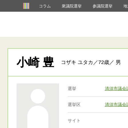
コラム
衆議院選挙
参議院選挙
地
小崎 豊
コザキ ユタカ／72歳／ 男
選挙
清須市議会
選挙区
清須市議会
サイト