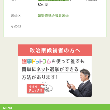
804 票
選挙区
嬉野市議会議員選挙
その他
MENU