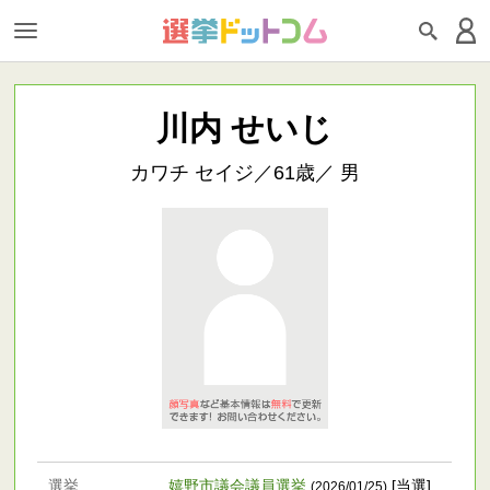
川内 せいじ
カワチ セイジ／61歳／ 男
選挙
嬉野市議会議員選挙
[当選]
(2026/01/25)