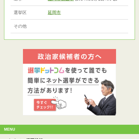
選挙区
延岡市
その他
MENU