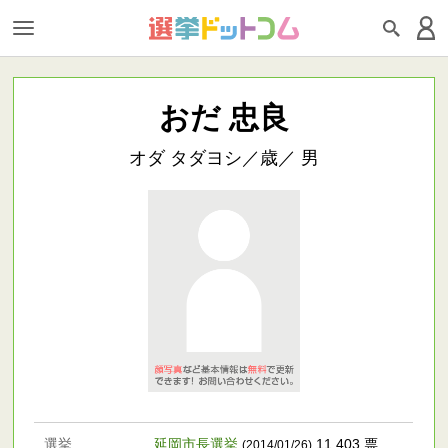
おだ 忠良
オダ タダヨシ／歳／ 男
選挙
延岡市長選挙
11,403 票
(2014/01/26)