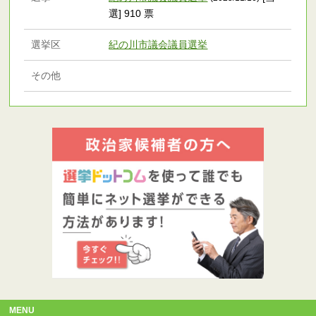
選] 910 票
選挙区
紀の川市議会議員選挙
その他
MENU