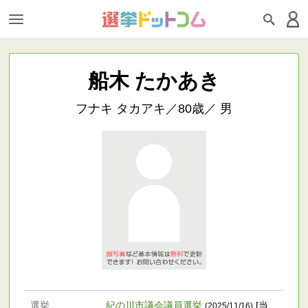
船木 たかあき
フナキ タカアキ／80歳／ 男
選挙
紀の川市議会議員選挙
[当
(2025/11/16)