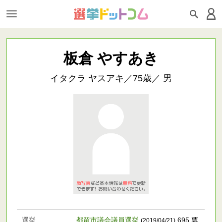
板倉 やすあき
イタクラ ヤスアキ／75歳／ 男
選挙
都留市議会議員選挙
695 票
(2019/04/21)