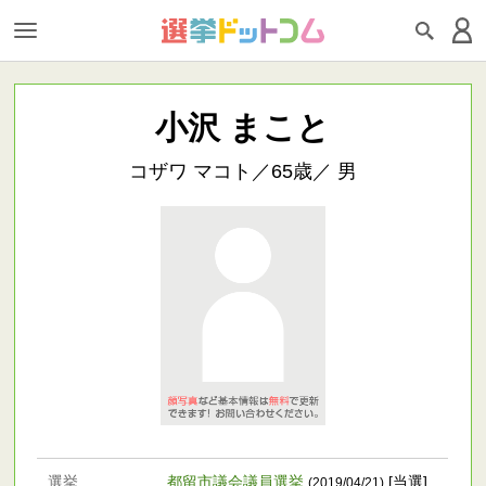
小沢 まこと
コザワ マコト／65歳／ 男
選挙
都留市議会議員選挙
[当選]
(2019/04/21)