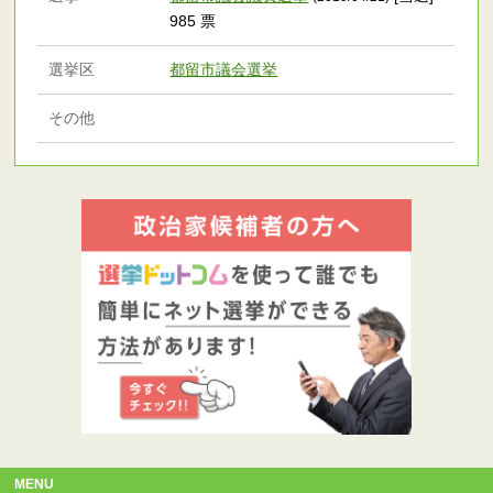
985 票
選挙区
都留市議会選挙
その他
MENU