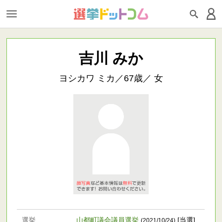
吉川 みか
ヨシカワ ミカ／67歳／ 女
選挙
山都町議会議員選挙
[当選]
(2021/10/24)