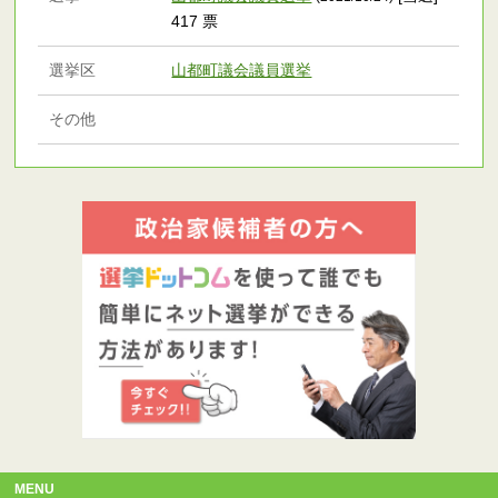
417 票
選挙区
山都町議会議員選挙
その他
MENU