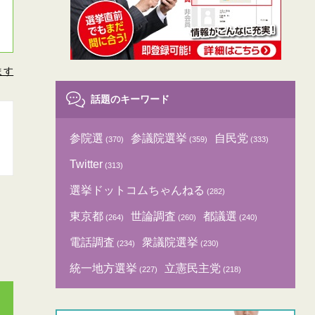
ます
話題のキーワード
参院選
参議院選挙
自民党
(370)
(359)
(333)
Twitter
(313)
選挙ドットコムちゃんねる
(282)
東京都
世論調査
都議選
(264)
(260)
(240)
電話調査
衆議院選挙
(234)
(230)
統一地方選挙
立憲民主党
(227)
(218)