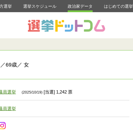
方選挙
選挙スケジュール
政治家データ
はじめての選
／69歳／ 女
議員選挙
[当選] 1,242 票
(2025/10/19)
議員選挙