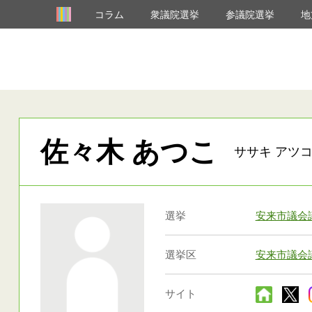
コラム
衆議院選挙
参議院選挙
地
佐々木 あつこ
ササキ アツコ
選挙
安来市議会
選挙区
安来市議会
サイト