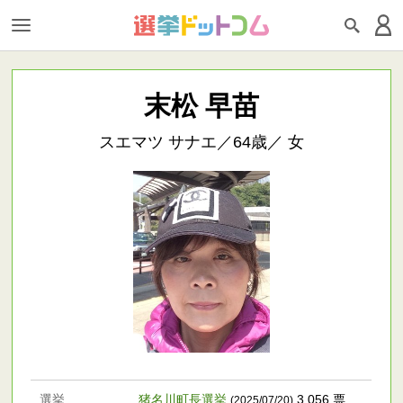
末松 早苗
スエマツ サナエ／64歳／ 女
選挙
猪名川町長選挙
3,056 票
(2025/07/20)