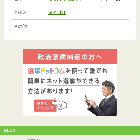
選挙区
猪名川町
その他
MENU