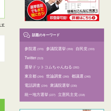
ます
話題のキーワード
参院選
参議院選挙
自民党
(370)
(359)
(333)
Twitter
(313)
選挙ドットコムちゃんねる
(282)
東京都
世論調査
都議選
(264)
(260)
(240)
電話調査
衆議院選挙
(234)
(230)
統一地方選挙
立憲民主党
(227)
(218)