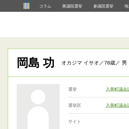
コラム
衆議院選挙
参議院選挙
地
岡島 功
オカジマ イサオ／78歳／ 男
選挙
入善町議会
選挙区
入善町議会
サイト