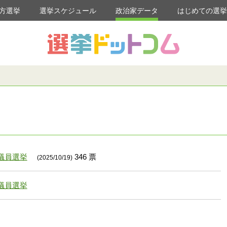
方選挙
選挙スケジュール
政治家データ
はじめての選
議員選挙
346 票
(2025/10/19)
議員選挙