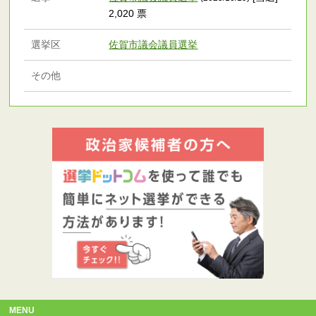
2,020 票
選挙区
佐賀市議会議員選挙
その他
MENU