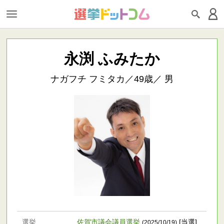
永渕 ふみたか
ナガフチ フミタカ／49歳／ 男
選挙
佐賀市議会議員選挙
[当選]
(2025/10/19)