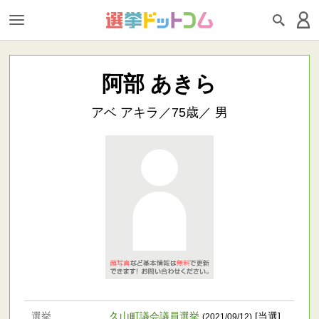
阿部 あきら
アベ アキラ／75歳／ 男
選挙
久山町議会議員選挙
[当選]
(2021/09/12)