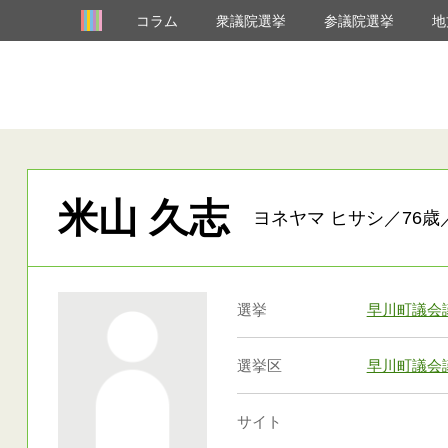
コラム
衆議院選挙
参議院選挙
地
米山 久志
ヨネヤマ ヒサシ／76歳
選挙
早川町議会
選挙区
早川町議会
サイト