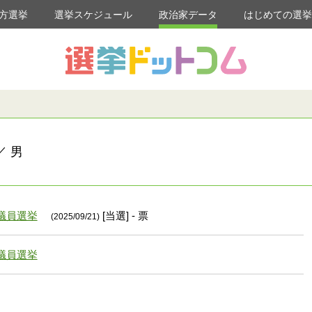
方選挙
選挙スケジュール
政治家データ
はじめての選
／ 男
議員選挙
[当選] - 票
(2025/09/21)
議員選挙