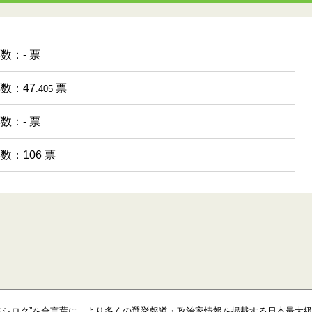
票数：- 票
票数：47
票
.405
票数：- 票
票数：106 票
モシロク”を合言葉に、より多くの選挙報道・政治家情報を掲載する日本最大