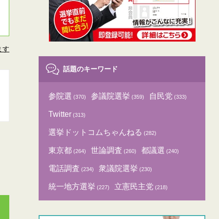
ます
話題のキーワード
参院選
参議院選挙
自民党
(370)
(359)
(333)
Twitter
(313)
選挙ドットコムちゃんねる
(282)
東京都
世論調査
都議選
(264)
(260)
(240)
電話調査
衆議院選挙
(234)
(230)
統一地方選挙
立憲民主党
(227)
(218)