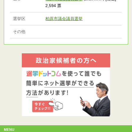
2,594 票
選挙区
柏原市議会議員選挙
その他
MENU