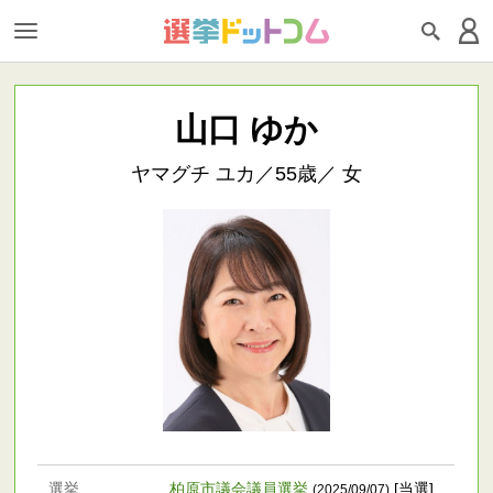
山口 ゆか
ヤマグチ ユカ／55歳／ 女
選挙
柏原市議会議員選挙
[当選]
(2025/09/07)