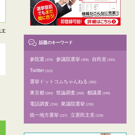
ます
話題のキーワード
参院選
参議院選挙
自民党
(370)
(359)
(333)
Twitter
(313)
選挙ドットコムちゃんねる
(282)
東京都
世論調査
都議選
(264)
(260)
(240)
電話調査
衆議院選挙
(234)
(230)
統一地方選挙
立憲民主党
(227)
(218)