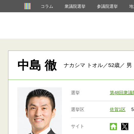
コラム
衆議院選挙
参議院選挙
地
中島 徹
ナカシマ トオル／52歳／ 男
選挙
第48回衆
選挙区
佐賀1区
5
サイト