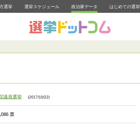
方選挙
選挙スケジュール
政治家データ
はじめての選
議院議員選挙
(2017/10/22)
,086 票