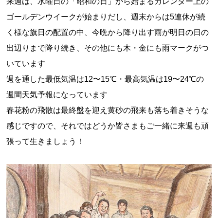
来週は、水曜日の「昭和の日」から始まるカレンダー上の
ゴールデンウイークが始まりだし、週末からは5連休が続
く様な旗日の配置の中、今晩から降り出す雨が明日の日の
出辺りまで降り続き、その他にも木・金にも雨マークがつ
いています
週を通した最低気温は12〜15℃・最高気温は19〜24℃の
週間天気予報になっています
春花粉の飛散は最終盤を迎え黄砂の飛来も落ち着きそうな
感じですので、それではどうか皆さまもご一緒に来週も頑
張って生きましょう！