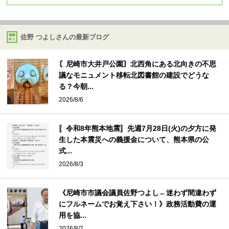
佐野 つよしさんの最新ブログ
〘尼崎市大井戸公園〙北西角にある北向きの不思
議なモニュメント移転北図書館の建設でどうな
る？今朝...
2026/8/6
〚令和8年熊本地震〛先週7月28日(火)の夕方に発
生した本震災への義援金について、熊本県の公
式...
2026/8/3
《尼崎市市議会議員佐野つよし←迷わず間違わず
にフルネームでお覚え下さい！》政務活動費の運
用を協...
2026/8/2