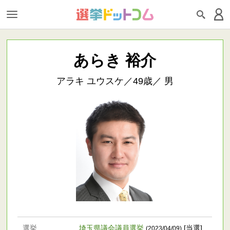
あらき 裕介
アラキ ユウスケ／49歳／ 男
選挙
埼玉県議会議員選挙
[当選]
(2023/04/09)