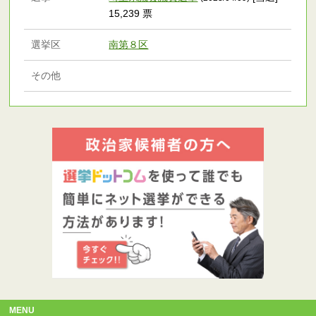
15,239 票
選挙区
南第８区
その他
MENU