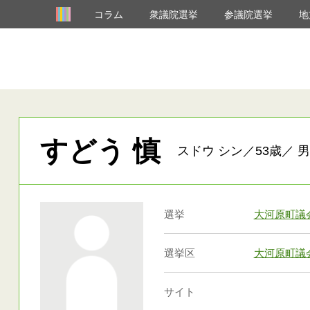
コラム
衆議院選挙
参議院選挙
地
すどう 慎
スドウ シン／53歳／ 男
選挙
大河原町議
選挙区
大河原町議
サイト