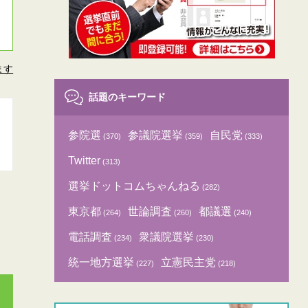
ます
話題のキーワード
参院選
参議院選挙
自民党
(370)
(359)
(333)
Twitter
(313)
選挙ドットコムちゃんねる
(282)
東京都
世論調査
都議選
(264)
(260)
(240)
電話調査
衆議院選挙
(234)
(230)
統一地方選挙
立憲民主党
(227)
(218)