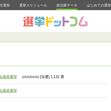
方選挙
選挙スケジュール
政治家データ
はじめての選
会議員選挙
[当選] 1,131 票
(2025/04/20)
会議員選挙