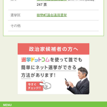
247 票
選挙区
能勢町議会議員選挙
その他
MENU