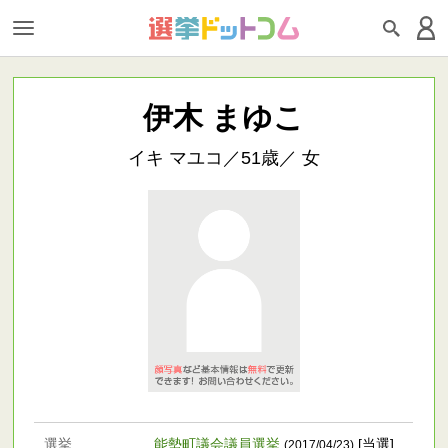
伊木 まゆこ
イキ マユコ／51歳／ 女
選挙
能勢町議会議員選挙
[当選]
(2017/04/23)