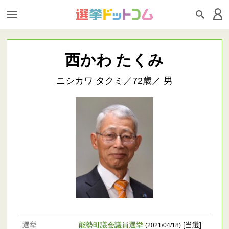
西かわ たくみ
ニシカワ タクミ／72歳／ 男
選挙
能勢町議会議員選挙
[当選]
(2021/04/18)