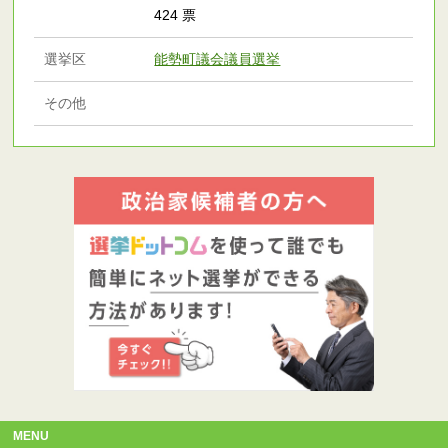
424 票
選挙区
能勢町議会議員選挙
その他
MENU