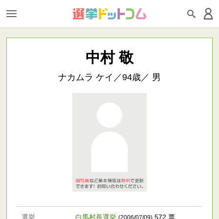
中村 敬
ナカムラ ケイ／94歳／ 男
選挙
白馬村長選挙
572 票
(2006/07/09)