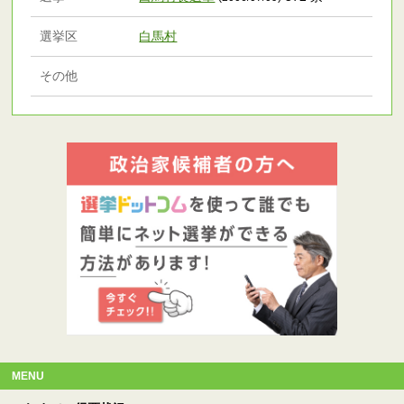
選挙区
白馬村
その他
MENU