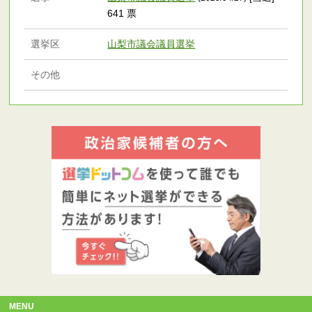
641 票
選挙区
山梨市議会議員選挙
その他
MENU