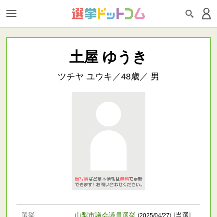
土屋 ゆうき
ツチヤ ユウキ／48歳／ 男
選挙
山梨市議会議員選挙
[当選]
(2025/04/27)