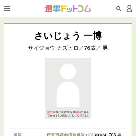
さいじょう 一博
サイジョウ カズヒロ／76歳／ 男
選挙
伊賀市議会議員選挙
703 票
(2013/03/24)