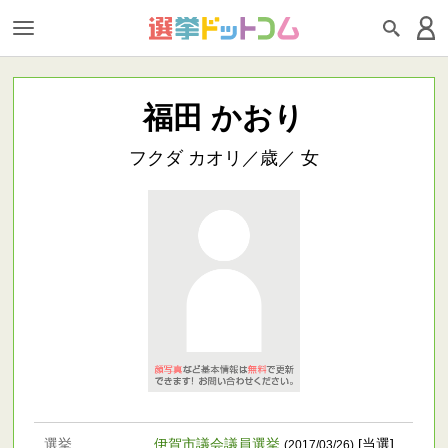
福田 かおり
フクダ カオリ／歳／ 女
選挙
伊賀市議会議員選挙
[当選]
(2017/03/26)