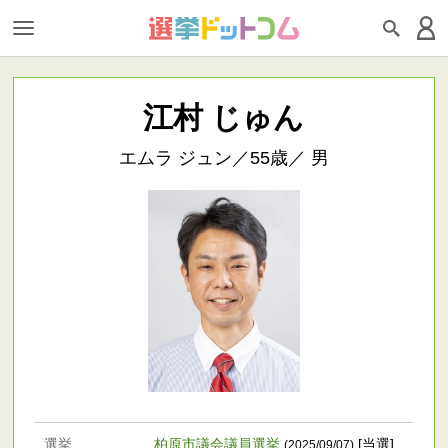
江村 じゅん
エムラ ジュン／55歳／ 男
選挙
柏原市議会議員選挙
[当選]
(2025/09/07)