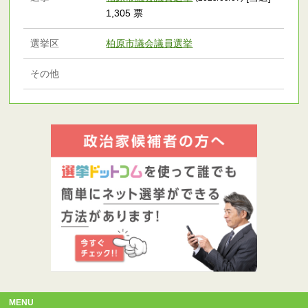
1,305 票
選挙区
柏原市議会議員選挙
その他
MENU