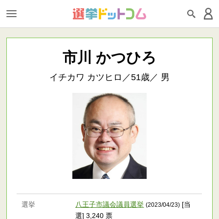
市川 かつひろ
イチカワ カツヒロ／51歳／ 男
選挙
八王子市議会議員選挙
[当
(2023/04/23)
選] 3,240 票