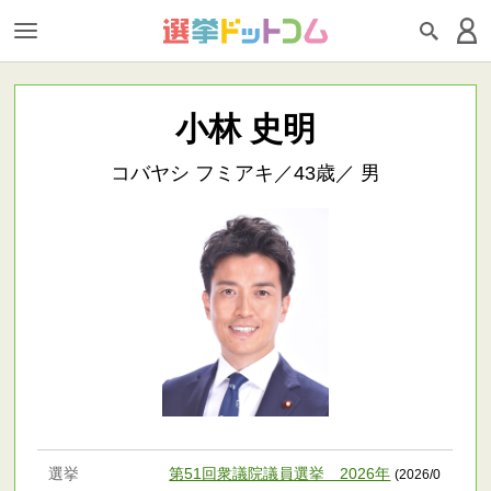
小林 史明
コバヤシ フミアキ／43歳／ 男
選挙
第51回衆議院議員選挙 2026年
(2026/0