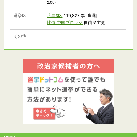
2/08)
選挙区
広島6区
119,827 票 [当選]
比例 中国ブロック
自由民主党
その他