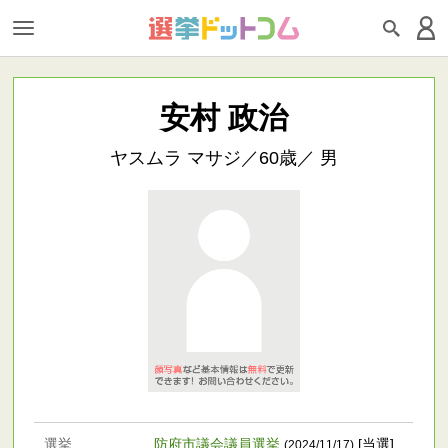
安村 政治
ヤスムラ マサジ／60歳／ 男
選挙
防府市議会議員選挙
[当選]
(2024/11/17)