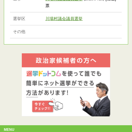
票
選挙区
川場村議会議員選挙
その他
MENU