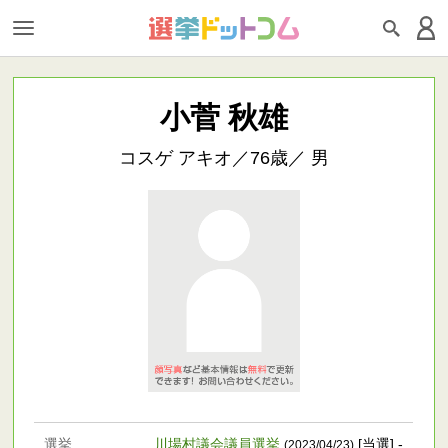
小菅 秋雄
コスゲ アキオ／76歳／ 男
選挙
川場村議会議員選挙
[当選] -
(2023/04/23)